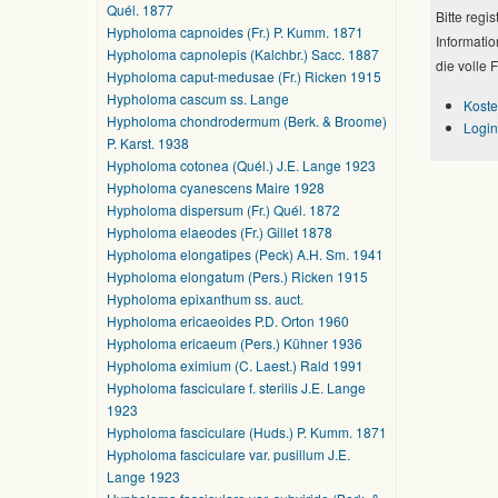
Quél. 1877
Bitte regi
Hypholoma capnoides (Fr.) P. Kumm. 1871
Informatio
Hypholoma capnolepis (Kalchbr.) Sacc. 1887
die volle 
Hypholoma caput-medusae (Fr.) Ricken 1915
Hypholoma cascum ss. Lange
Koste
Hypholoma chondrodermum (Berk. & Broome)
Login
P. Karst. 1938
Hypholoma cotonea (Quél.) J.E. Lange 1923
Hypholoma cyanescens Maire 1928
Hypholoma dispersum (Fr.) Quél. 1872
Hypholoma elaeodes (Fr.) Gillet 1878
Hypholoma elongatipes (Peck) A.H. Sm. 1941
Hypholoma elongatum (Pers.) Ricken 1915
Hypholoma epixanthum ss. auct.
Hypholoma ericaeoides P.D. Orton 1960
Hypholoma ericaeum (Pers.) Kühner 1936
Hypholoma eximium (C. Laest.) Rald 1991
Hypholoma fasciculare f. sterilis J.E. Lange
1923
Hypholoma fasciculare (Huds.) P. Kumm. 1871
Hypholoma fasciculare var. pusillum J.E.
Lange 1923