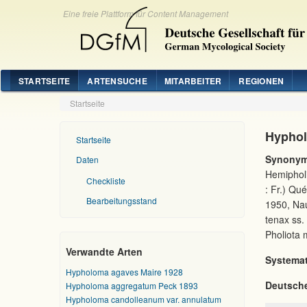
Eine freie Plattform für Content Management
STARTSEITE
ARTENSUCHE
MITARBEITER
REGIONEN
Startseite
Hyphol
Startseite
Synonym
Daten
Hemipholi
Checkliste
: Fr.) Qu
Bearbeitungsstand
1950, Nau
tenax ss.
Pholiota 
Verwandte Arten
Systemat
Hypholoma agaves Maire 1928
Deutsch
Hypholoma aggregatum Peck 1893
Hypholoma candolleanum var. annulatum