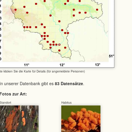
tte klicken Sie die Karte für Details (für angemeldete Personen)
In unserer Datenbank gibt es
83 Datensätze
.
Fotos zur Art:
Standort
Habitus