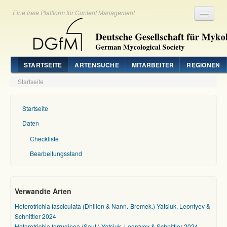
Eine freie Plattform für Content Management
Registrieren
Login
STARTSEITE
ARTENSUCHE
MITARBEITER
REGIONEN
Startseite
Startseite
Daten
Checkliste
Bearbeitungsstand
Verwandte Arten
Heterotrichia fasciculata (Dhillon & Nann.-Bremek.) Yatsiuk, Leontyev &
Schnittler 2024
Heterotrichia ferruginea (Saut.) Yatsiuk, Leontyev & Schnittler 2024