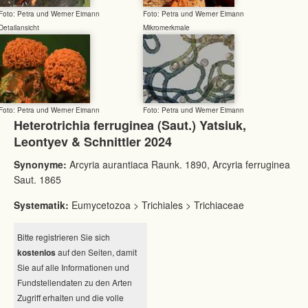
Foto: Petra und Werner Eimann
Foto: Petra und Werner Eimann
Detailansicht
Mikromerkmale
Foto: Petra und Werner Eimann
Foto: Petra und Werner Eimann
Heterotrichia ferruginea (Saut.) Yatsiuk,
Leontyev & Schnittler 2024
Synonyme:
Arcyria aurantiaca Raunk. 1890, Arcyria ferruginea
Saut. 1865
Systematik:
Eumycetozoa > Trichiales > Trichiaceae
Bitte registrieren Sie sich
kostenlos
auf den Seiten, damit
Sie auf alle Informationen und
Fundstellendaten zu den Arten
Zugriff erhalten und die volle