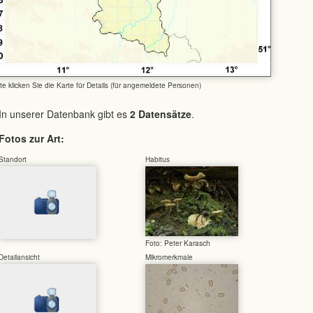
tte klicken Sie die Karte für Details (für angemeldete Personen)
In unserer Datenbank gibt es
2 Datensätze
.
Fotos zur Art:
Standort
Habitus
Foto: Peter Karasch
Detailansicht
Mikromerkmale