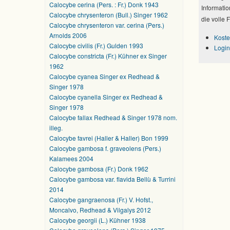
Calocybe cerina (Pers. : Fr.) Donk 1943
Informatio
Calocybe chrysenteron (Bull.) Singer 1962
die volle 
Calocybe chrysenteron var. cerina (Pers.)
Arnolds 2006
Koste
Calocybe civilis (Fr.) Gulden 1993
Login
Calocybe constricta (Fr.) Kühner ex Singer
1962
Calocybe cyanea Singer ex Redhead &
Singer 1978
Calocybe cyanella Singer ex Redhead &
Singer 1978
Calocybe fallax Redhead & Singer 1978 nom.
illeg.
Calocybe favrei (Haller & Haller) Bon 1999
Calocybe gambosa f. graveolens (Pers.)
Kalamees 2004
Calocybe gambosa (Fr.) Donk 1962
Calocybe gambosa var. flavida Bellù & Turrini
2014
Calocybe gangraenosa (Fr.) V. Hofst.,
Moncalvo, Redhead & Vilgalys 2012
Calocybe georgii (L.) Kühner 1938