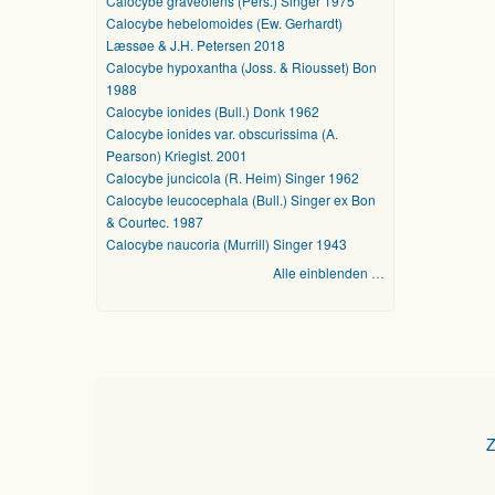
Calocybe graveolens (Pers.) Singer 1975
Calocybe hebelomoides (Ew. Gerhardt)
Læssøe & J.H. Petersen 2018
Calocybe hypoxantha (Joss. & Riousset) Bon
1988
Calocybe ionides (Bull.) Donk 1962
Calocybe ionides var. obscurissima (A.
Pearson) Krieglst. 2001
Calocybe juncicola (R. Heim) Singer 1962
Calocybe leucocephala (Bull.) Singer ex Bon
& Courtec. 1987
Calocybe naucoria (Murrill) Singer 1943
Alle einblenden …
Z