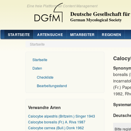
Eine freie Plattform für Content Management
STARTSEITE
ARTENSUCHE
MITARBEITER
REGIONEN
Startseite
Calocyb
Startseite
Synonym
Daten
borealis 
Checkliste
incarnato
Bearbeitungsstand
(Fr.) Pap
1982, Rho
Systemat
Verwandte Arten
Deutsch
Calocybe alpestris (Britzelm.) Singer 1943
Calocybe borealis (Fr.) A. Riva 1987
Calocybe carnea (Bull.) Donk 1962
Bitte regi