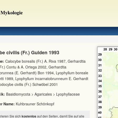
e civilis (Fr.) Gulden 1993
e:
Calocybe borealis (Fr.) A. Riva 1987, Gerhardtia
(Fr.) Contu & A. Ortega 2002, Gerhardtia
brunnea (E. Gerhardt) Bon 1994, Lyophyllum boreale
etti 1989, Lyophyllum incarnatobrunneum E. Gerhardt
docybe civilis (Fr.) Schwöbel 2001
ik:
Basidiomycota > Agaricales > Lyophyllaceae
er Name:
Kuhbrauner Schönkopf
strieren Sie sich
kostenlos
auf den Seiten, damit Sie auf alle