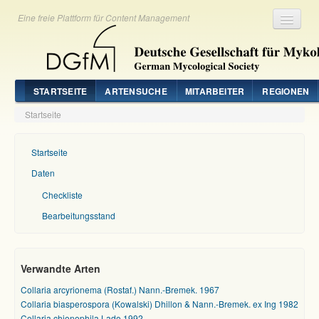
Eine freie Plattform für Content Management
Registrieren
Login
STARTSEITE
ARTENSUCHE
MITARBEITER
REGIONEN
Startseite
Startseite
Daten
Checkliste
Bearbeitungsstand
Verwandte Arten
Collaria arcyrionema (Rostaf.) Nann.-Bremek. 1967
Collaria biasperospora (Kowalski) Dhillon & Nann.-Bremek. ex Ing 1982
Collaria chionophila Lado 1992