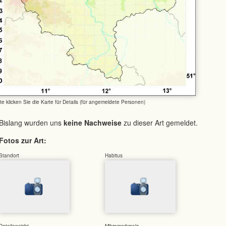
tte klicken Sie die Karte für Details (für angemeldete Personen)
Bislang wurden uns
keine Nachweise
zu dieser Art gemeldet.
Fotos zur Art:
Standort
Habitus
Detailansicht
Mikromerkmale