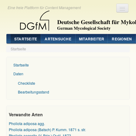
Eine freie Plattform für Content Management
Registrieren
Login
STARTSEITE
ARTENSUCHE
MITARBEITER
REGIONEN
Startseite
Startseite
Daten
Checkliste
Bearbeitungsstand
Verwandte Arten
Pholiota adiposa agg.
Pholiota adiposa (Batsch) P. Kumm. 1871 s. str.
Pholiota aegerita (V. Brig.) Quél. 1872