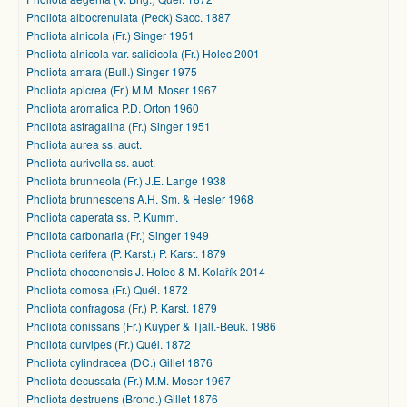
Pholiota albocrenulata (Peck) Sacc. 1887
Pholiota alnicola (Fr.) Singer 1951
Pholiota alnicola var. salicicola (Fr.) Holec 2001
Pholiota amara (Bull.) Singer 1975
Pholiota apicrea (Fr.) M.M. Moser 1967
Pholiota aromatica P.D. Orton 1960
Pholiota astragalina (Fr.) Singer 1951
Pholiota aurea ss. auct.
Pholiota aurivella ss. auct.
Pholiota brunneola (Fr.) J.E. Lange 1938
Pholiota brunnescens A.H. Sm. & Hesler 1968
Pholiota caperata ss. P. Kumm.
Pholiota carbonaria (Fr.) Singer 1949
Pholiota cerifera (P. Karst.) P. Karst. 1879
Pholiota chocenensis J. Holec & M. Kolařík 2014
Pholiota comosa (Fr.) Quél. 1872
Pholiota confragosa (Fr.) P. Karst. 1879
Pholiota conissans (Fr.) Kuyper & Tjall.-Beuk. 1986
Pholiota curvipes (Fr.) Quél. 1872
Pholiota cylindracea (DC.) Gillet 1876
Pholiota decussata (Fr.) M.M. Moser 1967
Pholiota destruens (Brond.) Gillet 1876