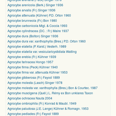
Agrocybe arenicola (Berk.) Singer 1936
Agrocybe arvalis (Fr.) Singer 1936
Agrocybe attenuata (Kühner) P.D. Orton 1960
Agrocybe brunneola (Fr.) Bon 1980
Agrocybe carbonicola Migl. & Coccia 1993
Agrocybe cylindracea (DC. : Fr.) Maire 1937
Agrocybe dura (Bolton) Singer 1936
Agrocybe dura var. xanthophylla (Bres.) P.D. Orton 1960
Agrocybe elatella (P. Karst.) Vesterh. 1989
Agrocybe elatella var. vesicularicystidiata Watling
Agrocybe erebia (Fr.) Kühner 1939
Agrocybe farinacea Hongo 1957
Agrocybe firma (Peck) Kühner 1940
Agrocybe firma var. attenuata Kühner 1953
Agrocybe gibberosa (Fr.) Fayod 1889
Agrocybe molesta (Lasch) Singer 1978
Agrocybe molesta var. xanthophylla (Bres.) Bon & Courtec. 1987
Agrocybe muscigena (Quél.) L. Rémy ex Bon unklares Taxon
Agrocybe ochracea Nauta 2004
Agrocybe ombrophila (Fr.) Konrad & Maubl. 1949
Agrocybe paludosa (J.E. Lange) Kühner & Romagn. 1953
Agrocybe pediades (Fr.) Fayod 1889