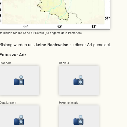
tte klicken Sie die Karte für Details (für angemeldete Personen)
Bislang wurden uns
keine Nachweise
zu dieser Art gemeldet.
Fotos zur Art:
Standort
Habitus
Detailansicht
Mikromerkmale