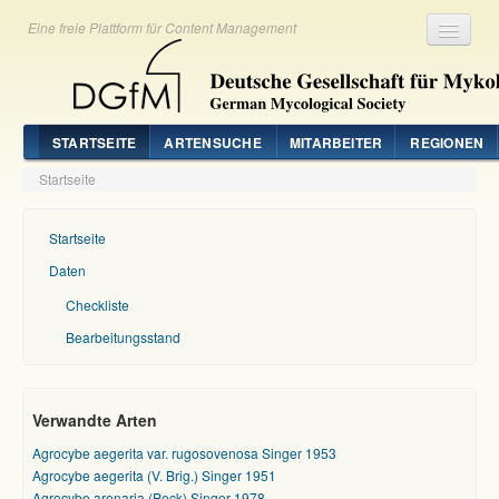
Eine freie Plattform für Content Management
Registrieren
Login
STARTSEITE
ARTENSUCHE
MITARBEITER
REGIONEN
Startseite
Startseite
Daten
Checkliste
Bearbeitungsstand
Verwandte Arten
Agrocybe aegerita var. rugosovenosa Singer 1953
Agrocybe aegerita (V. Brig.) Singer 1951
Agrocybe arenaria (Peck) Singer 1978