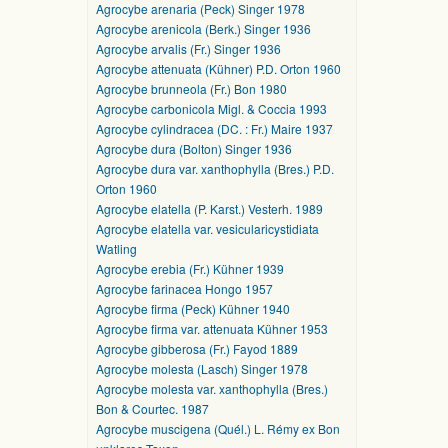
Agrocybe arenaria (Peck) Singer 1978
Agrocybe arenicola (Berk.) Singer 1936
Agrocybe arvalis (Fr.) Singer 1936
Agrocybe attenuata (Kühner) P.D. Orton 1960
Agrocybe brunneola (Fr.) Bon 1980
Agrocybe carbonicola Migl. & Coccia 1993
Agrocybe cylindracea (DC. : Fr.) Maire 1937
Agrocybe dura (Bolton) Singer 1936
Agrocybe dura var. xanthophylla (Bres.) P.D.
Orton 1960
Agrocybe elatella (P. Karst.) Vesterh. 1989
Agrocybe elatella var. vesicularicystidiata
Watling
Agrocybe erebia (Fr.) Kühner 1939
Agrocybe farinacea Hongo 1957
Agrocybe firma (Peck) Kühner 1940
Agrocybe firma var. attenuata Kühner 1953
Agrocybe gibberosa (Fr.) Fayod 1889
Agrocybe molesta (Lasch) Singer 1978
Agrocybe molesta var. xanthophylla (Bres.)
Bon & Courtec. 1987
Agrocybe muscigena (Quél.) L. Rémy ex Bon