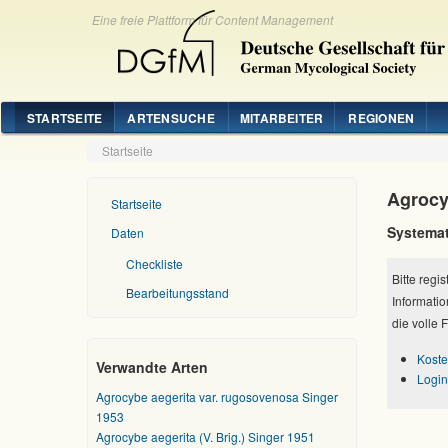
Eine freie Plattform für Content Management
STARTSEITE
ARTENSUCHE
MITARBEITER
REGIONEN
Startseite
Agrocy
Startseite
Systemat
Daten
Checkliste
Bitte regi
Bearbeitungsstand
Informatio
die volle 
Koste
Verwandte Arten
Login
Agrocybe aegerita var. rugosovenosa Singer
1953
Agrocybe aegerita (V. Brig.) Singer 1951