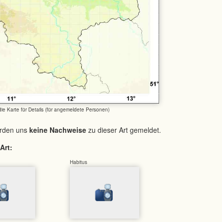
 die Karte für Details (für angemeldete Personen)
urden uns
keine Nachweise
zu dieser Art gemeldet.
Art:
Habitus