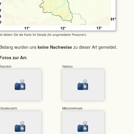
tte klicken Sie die Karte für Details (für angemeldete Personen)
Bislang wurden uns
keine Nachweise
zu dieser Art gemeldet.
Fotos zur Art:
Standort
Habitus
Detailansicht
Mikromerkmale