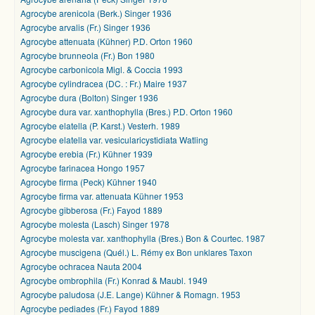
Agrocybe arenicola (Berk.) Singer 1936
Agrocybe arvalis (Fr.) Singer 1936
Agrocybe attenuata (Kühner) P.D. Orton 1960
Agrocybe brunneola (Fr.) Bon 1980
Agrocybe carbonicola Migl. & Coccia 1993
Agrocybe cylindracea (DC. : Fr.) Maire 1937
Agrocybe dura (Bolton) Singer 1936
Agrocybe dura var. xanthophylla (Bres.) P.D. Orton 1960
Agrocybe elatella (P. Karst.) Vesterh. 1989
Agrocybe elatella var. vesicularicystidiata Watling
Agrocybe erebia (Fr.) Kühner 1939
Agrocybe farinacea Hongo 1957
Agrocybe firma (Peck) Kühner 1940
Agrocybe firma var. attenuata Kühner 1953
Agrocybe gibberosa (Fr.) Fayod 1889
Agrocybe molesta (Lasch) Singer 1978
Agrocybe molesta var. xanthophylla (Bres.) Bon & Courtec. 1987
Agrocybe muscigena (Quél.) L. Rémy ex Bon unklares Taxon
Agrocybe ochracea Nauta 2004
Agrocybe ombrophila (Fr.) Konrad & Maubl. 1949
Agrocybe paludosa (J.E. Lange) Kühner & Romagn. 1953
Agrocybe pediades (Fr.) Fayod 1889