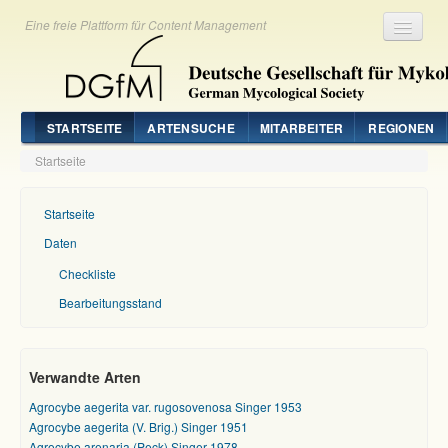
Eine freie Plattform für Content Management
Registrieren
Login
STARTSEITE
ARTENSUCHE
MITARBEITER
REGIONEN
Startseite
Startseite
Daten
Checkliste
Bearbeitungsstand
Verwandte Arten
Agrocybe aegerita var. rugosovenosa Singer 1953
Agrocybe aegerita (V. Brig.) Singer 1951
Agrocybe arenaria (Peck) Singer 1978